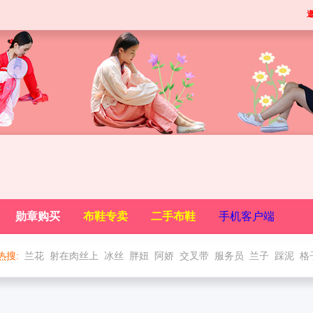
勋章购买
布鞋专卖
二手布鞋
手机客户端
热搜:
兰花
射在肉丝上
冰丝
胖妞
阿娇
交叉带
服务员
兰子
踩泥
格
男穿一带布鞋
吻丝脚诱惑
格子一带
原味
丽柜高跟布鞋
手工布鞋
摸