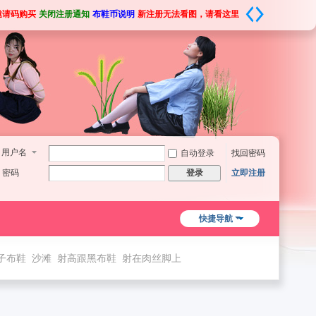
邀请码购买
关闭注册通知
布鞋币说明
新注册无法看图，请看这里
用户名
自动登录
找回密码
密码
立即注册
登录
快捷导航
子布鞋
沙滩
射高跟黑布鞋
射在肉丝脚上
双欧布鞋脚