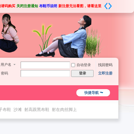
邀请码购买
关闭注册通知
布鞋币说明
新注册无法看图，请看这里
用户名
自动登录
找回密码
密码
立即注册
登录
快捷导航
子布鞋
沙滩
射高跟黑布鞋
射在肉丝脚上
双欧布鞋脚