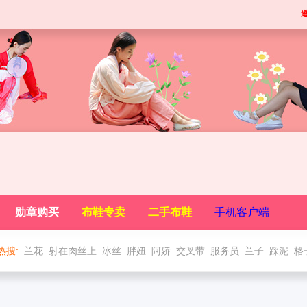
勋章购买
布鞋专卖
二手布鞋
手机客户端
热搜:
兰花
射在肉丝上
冰丝
胖妞
阿娇
交叉带
服务员
兰子
踩泥
格
男穿一带布鞋
吻丝脚诱惑
格子一带
原味
丽柜高跟布鞋
手工布鞋
摸